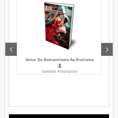
Amor Do Romantismo Ao Erotismo
Gaitano Antonaccio
Mu
D
A