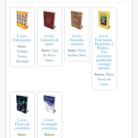
Livro:
Livro:
Livro:
Livro:
Fabulando
Falando de
Fazenda
Felicidade,
amor
interior
Propósito e
Autor:
Perdão...
Autor:
Casa
Autor:
Oscar
Colégio
Um
do Novo
Kellenr Neto
encontro
Futura
profundo
Autor
Ipiranga
consigo
mesmo
Autora:
Maria
Tereza de
Lima
Livro:
Livro:
Flores de
Formação
cemitério
contínua
Autor:
Autora: